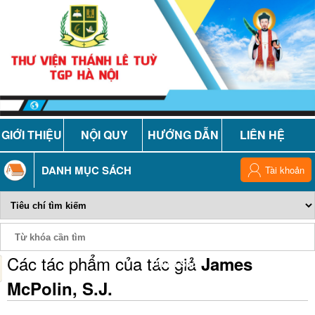
GIỚI THIỆU
NỘI QUY
HƯỚNG DẪN
LIÊN HỆ
DANH MỤC SÁCH
Tài khoản
Các tác phẩm của tác giả
James
Phiếu Sách
McPolin, S.J.