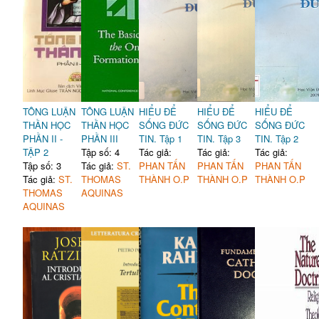
TÔNG LUẬN
TÔNG LUẬN
HIỂU ĐỂ
HIỂU ĐỂ
HIỂU ĐỂ
THẦN HỌC
THẦN HỌC
SỐNG ĐỨC
SỐNG ĐỨC
SỐNG ĐỨC
PHẦN II -
PHẦN III
TIN. Tập 1
TIN. Tập 3
TIN. Tập 2
TẬP 2
Tập số: 4
Tác giả:
Tác giả:
Tác giả:
Tập số: 3
Tác giả:
ST.
PHAN TẤN
PHAN TẤN
PHAN TẤN
Tác giả:
ST.
THOMAS
THÀNH O.P
THÀNH O.P
THÀNH O.P
THOMAS
AQUINAS
AQUINAS