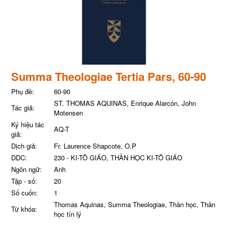
Summa Theologiae Tertia Pars, 60-90
Phụ đề:
60-90
ST. THOMAS AQUINAS, Enrique Alarcón, John
Tác giả:
Motensen
Ký hiệu tác
AQ-T
giả:
Dịch giả:
Fr. Laurence Shapcote, O.P
DDC:
230 - KI-TÔ GIÁO, THẦN HỌC KI-TÔ GIÁO
Ngôn ngữ:
Anh
Tập - số:
20
Số cuốn:
1
Thomas Aquinas, Summa Theologiae, Thần học, Thần
Từ khóa:
học tín lý