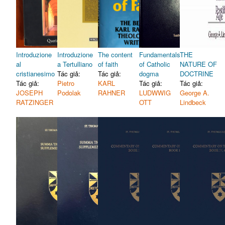
Introduzione
Introduzione
The content
Fundamentals
THE
al
a Tertulliano
of faith
of Catholic
NATURE OF
cristianesimo
Tác giả:
Tác giả:
dogma
DOCTRINE
Tác giả:
Pietro
KARL
Tác giả:
Tác giả:
JOSEPH
Podolak
RAHNER
LUDWWIG
George A.
RATZINGER
OTT
Lindbeck