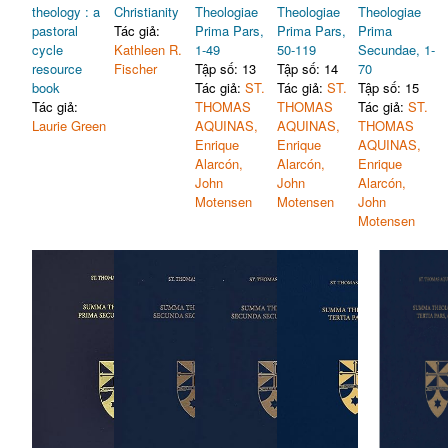
theology : a
Christianity
Theologiae
Theologiae
Theologiae
pastoral
Tác giả:
Prima Pars,
Prima Pars,
Prima
cycle
Kathleen R.
1-49
50-119
Secundae, 1-
resource
Fischer
Tập số: 13
Tập số: 14
70
book
Tác giả:
ST.
Tác giả:
ST.
Tập số: 15
Tác giả:
THOMAS
THOMAS
Tác giả:
ST.
Laurie Green
AQUINAS,
AQUINAS,
THOMAS
Enrique
Enrique
AQUINAS,
Alarcón,
Alarcón,
Enrique
John
John
Alarcón,
Motensen
Motensen
John
Motensen