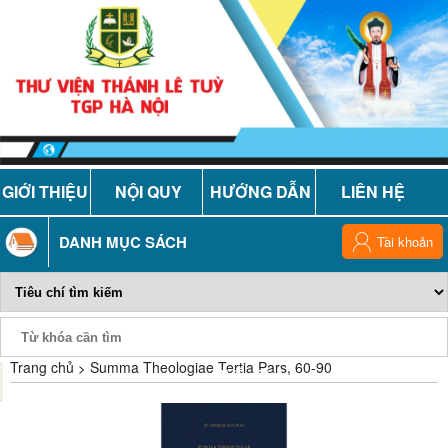
GIỚI THIỆU
NỘI QUY
HƯỚNG DẪN
LIÊN HỆ
DANH MỤC SÁCH
Tài khoản
Trang chủ
Summa Theologiae Tertia Pars, 60-90
Phiếu Sách