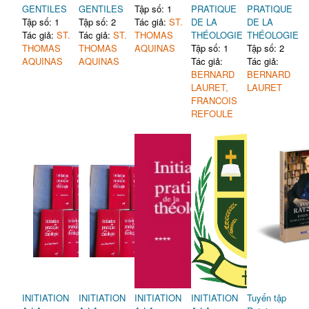
GENTILES
GENTILES
Tập số: 1
PRATIQUE
PRATIQUE
Tập số: 1
Tập số: 2
Tác giả:
ST.
DE LA
DE LA
Tác giả:
ST.
Tác giả:
ST.
THOMAS
THÉOLOGIE
THÉOLOGIE
THOMAS
THOMAS
AQUINAS
Tập số: 1
Tập số: 2
AQUINAS
AQUINAS
Tác giả:
Tác giả:
BERNARD
BERNARD
LAURET,
LAURET
FRANCOIS
REFOULE
INITIATION
INITIATION
INITIATION
INITIATION
Tuyển tập