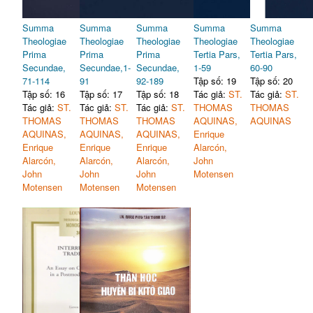
Summa
Summa
Summa
Summa
Summa
Theologiae
Theologiae
Theologiae
Theologiae
Theologiae
Prima
Prima
Prima
Tertia Pars,
Tertia Pars,
Secundae,
Secundae,1-
Secundae,
1-59
60-90
71-114
91
92-189
Tập số: 19
Tập số: 20
Tập số: 16
Tập số: 17
Tập số: 18
Tác giả:
ST.
Tác giả:
ST.
Tác giả:
ST.
Tác giả:
ST.
Tác giả:
ST.
THOMAS
THOMAS
THOMAS
THOMAS
THOMAS
AQUINAS,
AQUINAS
AQUINAS,
AQUINAS,
AQUINAS,
Enrique
Enrique
Enrique
Enrique
Alarcón,
Alarcón,
Alarcón,
Alarcón,
John
John
John
John
Motensen
Motensen
Motensen
Motensen