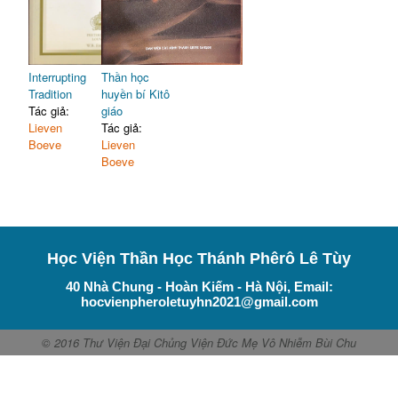
Interrupting
Thần học
Tradition
huyền bí Kitô
Tác giả:
giáo
Lieven
Tác giả:
Boeve
Lieven
Boeve
Học Viện Thần Học Thánh Phêrô Lê Tùy
40 Nhà Chung - Hoàn Kiếm - Hà Nội, Email:
hocvienpheroletuyhn2021@gmail.com
© 2016 Thư Viện Đại Chủng Viện Đức Mẹ Vô Nhiễm Bùi Chu