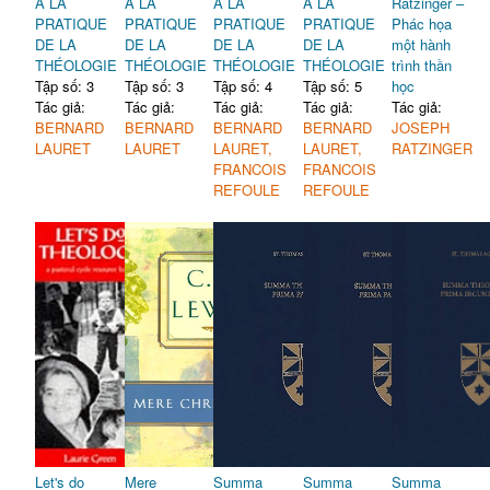
A LA
A LA
A LA
A LA
Ratzinger –
PRATIQUE
PRATIQUE
PRATIQUE
PRATIQUE
Phác họa
DE LA
DE LA
DE LA
DE LA
một hành
THÉOLOGIE
THÉOLOGIE
THÉOLOGIE
THÉOLOGIE
trình thần
Tập số: 3
Tập số: 3
Tập số: 4
Tập số: 5
học
Tác giả:
Tác giả:
Tác giả:
Tác giả:
Tác giả:
BERNARD
BERNARD
BERNARD
BERNARD
JOSEPH
LAURET
LAURET
LAURET,
LAURET,
RATZINGER
FRANCOIS
FRANCOIS
REFOULE
REFOULE
Let's do
Mere
Summa
Summa
Summa