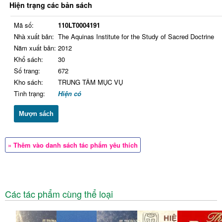
Hiện trạng các bản sách
Mã số:
110LT0004191
Nhà xuất bản:
The Aquinas Institute for the Study of Sacred Doctrine
Năm xuất bản:
2012
Khổ sách:
30
Số trang:
672
Kho sách:
TRUNG TÂM MỤC VỤ
Tình trạng:
Hiện có
Mượn sách
» Thêm vào danh sách tác phẩm yêu thích
Các tác phẩm cùng thể loại