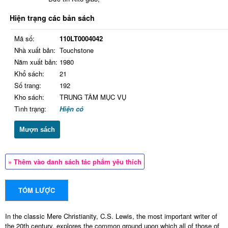
Hiện trạng các bản sách
Mã số:
110LT0004042
Nhà xuất bản:
Touchstone
Năm xuất bản:
1980
Khổ sách:
21
Số trang:
192
Kho sách:
TRUNG TÂM MỤC VỤ
Tình trạng:
Hiện có
Mượn sách
» Thêm vào danh sách tác phẩm yêu thích
TÓM LƯỢC
In the classic Mere Christianity, C.S. Lewis, the most important writer of
the 20th century, explores the common ground upon which all of those of