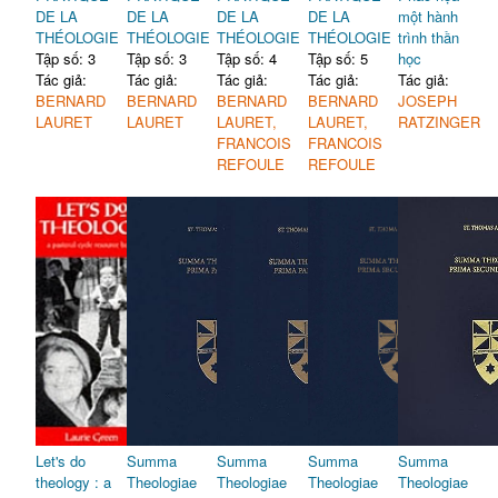
DE LA
DE LA
DE LA
DE LA
một hành
THÉOLOGIE
THÉOLOGIE
THÉOLOGIE
THÉOLOGIE
trình thần
Tập số: 3
Tập số: 3
Tập số: 4
Tập số: 5
học
Tác giả:
Tác giả:
Tác giả:
Tác giả:
Tác giả:
BERNARD
BERNARD
BERNARD
BERNARD
JOSEPH
LAURET
LAURET
LAURET,
LAURET,
RATZINGER
FRANCOIS
FRANCOIS
REFOULE
REFOULE
Let's do
Summa
Summa
Summa
Summa
theology : a
Theologiae
Theologiae
Theologiae
Theologiae