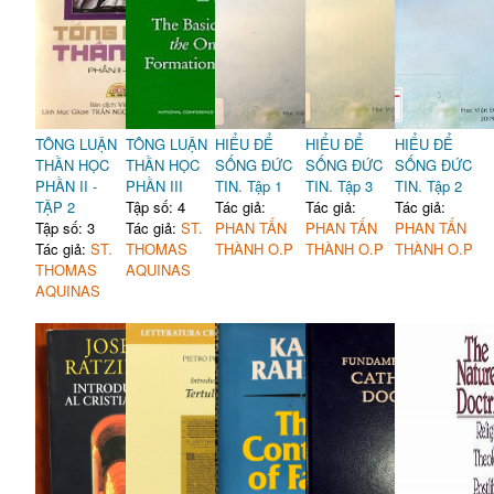
TÔNG LUẬN
TÔNG LUẬN
HIỂU ĐỂ
HIỂU ĐỂ
HIỂU ĐỂ
THẦN HỌC
THẦN HỌC
SỐNG ĐỨC
SỐNG ĐỨC
SỐNG ĐỨC
PHẦN II -
PHẦN III
TIN. Tập 1
TIN. Tập 3
TIN. Tập 2
TẬP 2
Tập số: 4
Tác giả:
Tác giả:
Tác giả:
Tập số: 3
Tác giả:
ST.
PHAN TẤN
PHAN TẤN
PHAN TẤN
Tác giả:
ST.
THOMAS
THÀNH O.P
THÀNH O.P
THÀNH O.P
THOMAS
AQUINAS
AQUINAS