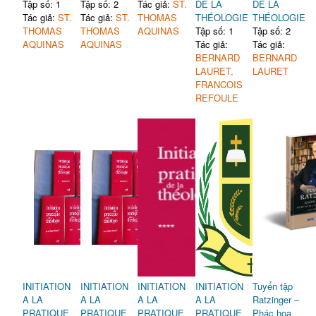
Tập số: 1
Tập số: 2
Tác giả:
ST.
DE LA
DE LA
Tác giả:
ST.
Tác giả:
ST.
THOMAS
THÉOLOGIE
THÉOLOGIE
THOMAS
THOMAS
AQUINAS
Tập số: 1
Tập số: 2
AQUINAS
AQUINAS
Tác giả:
Tác giả:
BERNARD
BERNARD
LAURET,
LAURET
FRANCOIS
REFOULE
INITIATION
INITIATION
INITIATION
INITIATION
Tuyển tập
A LA
A LA
A LA
A LA
Ratzinger –
PRATIQUE
PRATIQUE
PRATIQUE
PRATIQUE
Phác họa