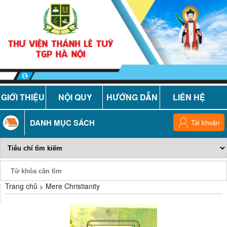
GIỚI THIỆU
NỘI QUY
HƯỚNG DẪN
LIÊN HỆ
DANH MỤC SÁCH
Tài khoản
Trang chủ
Mere Christianity
Phiếu Sách