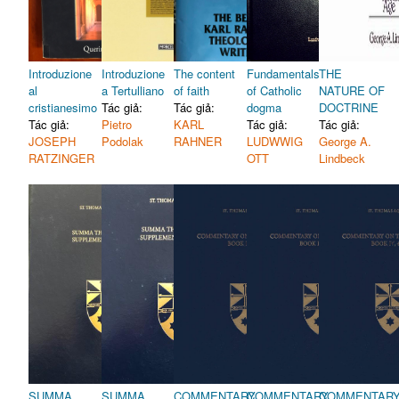
Introduzione
Introduzione
The content
Fundamentals
THE
al
a Tertulliano
of faith
of Catholic
NATURE OF
cristianesimo
Tác giả:
Tác giả:
dogma
DOCTRINE
Tác giả:
Pietro
KARL
Tác giả:
Tác giả:
JOSEPH
Podolak
RAHNER
LUDWWIG
George A.
RATZINGER
OTT
Lindbeck
SUMMA
SUMMA
COMMENTARY
COMMENTARY
COMMENTAR