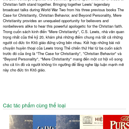
Christian faith stand together. Bringing together Lewis’ legendary
broadcast talks during World War Two from his three previous books The
Case for Christianity, Christian Behavior, and Beyond Personality, Mere
Christianity provides an unequaled opportunity for believers and
nonbelievers alike to hear this powerful apologetic for the Christian faith.
Trong cuốn sách kinh điển "Mere Christianity", C.S. Lewis, nhà văn quan
trọng nhất của thế kỷ 20, khám phá những điểm chung mà tất cả những
người có đức tin Kitô giáo đứng vững bên nhau. Kết hợp những bài nói
chuyện huyền thoại của Lewis trong Thế chiến thứ Hai từ ba cuốn sách
trước đó của ông là "The Case for Christianity", "Christian Behavior" và
"Beyond Personality", "Mere Christianity" mang đến một cơ hội vô song
cho cả tín đồ và người không tín ngưỡng để lắng nghe lập luận mạnh mẽ
này cho đức tin Kitô giáo.
Các tác phẩm cùng thể loại