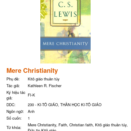
Mere Christianity
Phụ đề:
Kitô giáo thuần túy
Tác giả:
Kathleen R. Fischer
Ký hiệu tác
FI-K
giả:
DDC:
230 - KI-TÔ GIÁO, THẦN HỌC KI-TÔ GIÁO
Ngôn ngữ:
Anh
Số cuốn:
1
Mere Christianity, Faith, Christian faith, Kitô giáo thuần túy,
Từ khóa:
Đức tin Kitô giáo,