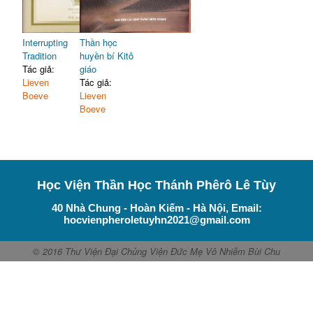
Interrupting
Thần học
Tradition
huyền bí Kitô
Tác giả:
giáo
Lieven
Tác giả:
Boeve
Lieven
Boeve
Học Viện Thần Học Thánh Phêrô Lê Tùy
40 Nhà Chung - Hoàn Kiếm - Hà Nội, Email:
hocvienpheroletuyhn2021@gmail.com
© 2016 Thư Viện Đại Chủng Viện Đức Mẹ Vô Nhiễm Bùi Chu