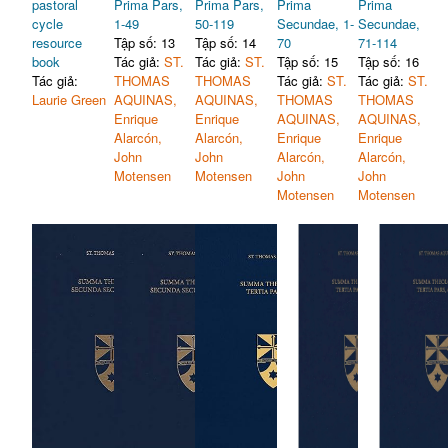
pastoral
Prima Pars,
Prima Pars,
Prima
Prima
cycle
1-49
50-119
Secundae, 1-
Secundae,
resource
Tập số: 13
Tập số: 14
70
71-114
book
Tác giả:
ST.
Tác giả:
ST.
Tập số: 15
Tập số: 16
Tác giả:
THOMAS
THOMAS
Tác giả:
ST.
Tác giả:
ST.
Laurie Green
AQUINAS,
AQUINAS,
THOMAS
THOMAS
Enrique
Enrique
AQUINAS,
AQUINAS,
Alarcón,
Alarcón,
Enrique
Enrique
John
John
Alarcón,
Alarcón,
Motensen
Motensen
John
John
Motensen
Motensen