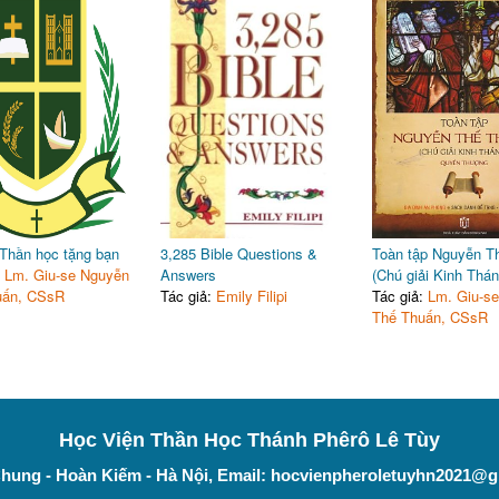
Thần học tặng bạn
3,285 Bible Questions &
Toàn tập Nguyễn T
:
Lm. Giu-se Nguyễn
Answers
(Chú giải Kinh Thán
uấn, CSsR
Tác giả:
Emily Filipi
Tác giả:
Lm. Giu-s
Thế Thuấn, CSsR
Học Viện Thần Học Thánh Phêrô Lê Tùy
hung - Hoàn Kiếm - Hà Nội, Email:
hocvienpheroletuyhn2021@g