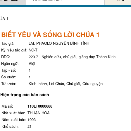
ÚA 1
BIẾT YÊU VÀ SỐNG LỜI CHÚA 1
Tác giả:
LM. PHAOLO NGUYỄN BÌNH TĨNH
Ký hiệu tác giả:
NG-T
DDC:
220.7 - Nghiên cứu, chú giải, giảng dạy Thánh Kinh
Ngôn ngữ:
Việt
Tập - số:
1
Số cuốn:
1
Từ khóa:
Kinh thánh, Lời Chúa, Chú giải, Cầu nguyện
Hiện trạng các bản sách
Mã số:
110LT0000688
Nhà xuất bản:
THUẬN HÓA
Năm xuất bản:
1993
Khổ sách:
21