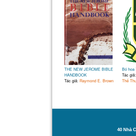
THE NEW JEROME BIBLE
Bó hoa 
HANDBOOK
Tác giả
Tác giả:
Raymond E. Brown
Thế Th
40 Nhà C