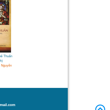
hế Thuấn
h)
e Nguyễn
mail.com