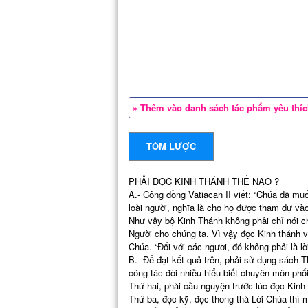
» Thêm vào danh sách tác phẩm yêu thí
TÓM LƯỢC
PHẢI ĐỌC KINH THÁNH THẾ NÀO ?
A.- Công đồng Vatiacan II viết: “Chúa đã mu
loài người, nghĩa là cho họ được tham dự vào
Như vậy bộ Kinh Thánh không phải chỉ nói ch
Người cho chúng ta. Vì vậy đọc Kinh thánh v
Chúa. “Đối với các ngươi, đó không phải là lờ
B.- Để đạt kết quả trên, phải sử dụng sách
công tác đòi nhiều hiểu biết chuyên môn phố
Thứ hai, phải cầu nguyện trước lúc đọc Kinh
Thứ ba, đọc kỹ, đọc thong thả Lời Chúa thì 