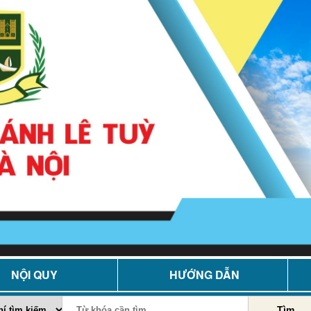
NỘI QUY
HƯỚNG DẪN
Tìm