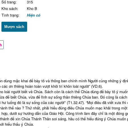
Số trang:
315
Kho sách:
Kho B
Tình trạng:
Hiện có
Mượn sách
ch
ốn dùng mặc khai để bày tỏ và thông ban chính mình Người cùng những ý địn
 các ơn thiêng hoàn toàn vượt khỏi trí khôn loài người” (VD.6).
o loài người biết về Chúa. Sách còn là cách thể Chúa dùng để bày tỏ ý muốn 
ừa để biết Chúa, vừa để lĩnh sự sống thần thiêng Chúa ban. Đó cũng là các
i hư luống đó là sự sống của các người" (T1.32.47). “Mọi điều đã viết xưa thì
 Thành thể nào ? Thứ nhất, phải hiểu đúng điều Chúa muốn mạc khải trong mộ
i hợp, dưới sự hướng dẫn của Giáo Hội. Công trình làm đây chỉ là một đóng gó
 thánh để xin Chúa Thánh Thần soi sáng, hầu có thể hiểu đúng ý Chúa muốn p
mới hiểu thấu ý Chúa.