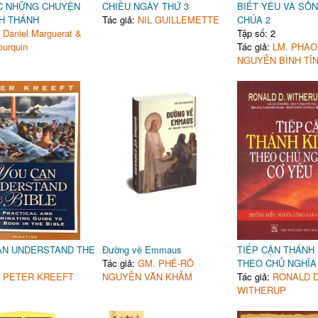
C NHỮNG CHUYỆN
CHIỀU NGÀY THỨ 3
BIẾT YÊU VÀ SỐN
NH THÁNH
Tác giả:
NIL GUILLEMETTE
CHÚA 2
:
Daniel Marguerat &
Tập số: 2
urquin
Tác giả:
LM. PHAO
NGUYỄN BÌNH TĨ
AN UNDERSTAND THE
Đường về Emmaus
TIẾP CẬN THÁNH 
Tác giả:
GM. PHÊ-RÔ
THEO CHỦ NGHĨA
:
PETER KREEFT
NGUYỄN VĂN KHẢM
Tác giả:
RONALD D
WITHERUP