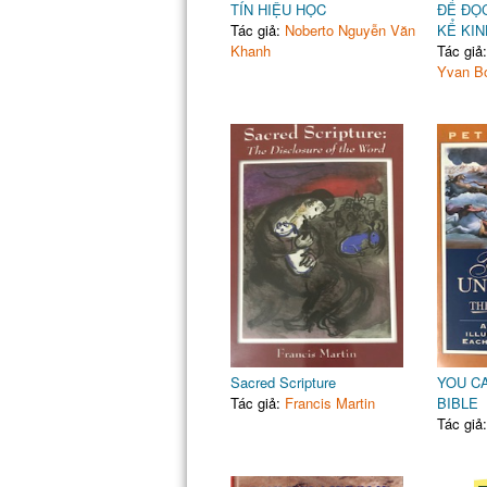
TÍN HIỆU HỌC
ĐỂ ĐỌ
Tác giả:
Noberto Nguyễn Văn
KỂ KI
Khanh
Tác giả
Yvan Bo
Sacred Scripture
YOU C
Tác giả:
Francis Martin
BIBLE
Tác giả