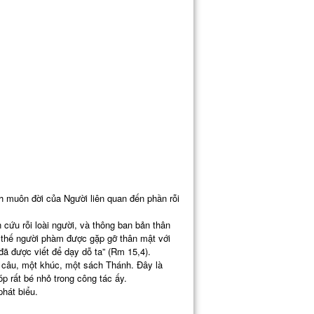
h muôn đời của Người liên quan đến phần rỗi
cứu rỗi loài người, và thông ban bản thân
h thế người phàm được gặp gỡ thân mật với
 đã được viết để dạy dỗ ta” (Rm 15,4).
t câu, một khúc, một sách Thánh. Đây là
p rất bé nhỏ trong công tác ấy.
hát biểu.