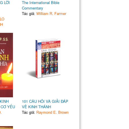
G LỜI
The International Bible
Commentary
Tác giả:
William R. Farmer
LO
NH
KINH
101 CÂU HỎI VÀ GIẢI ĐÁP
 CƠ YẾU
VỀ KINH THÁNH
.
Tác giả:
Raymond E. Brown