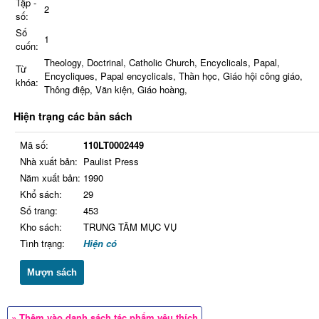
Tập -
2
số:
Số
1
cuốn:
Theology, Doctrinal, Catholic Church, Encyclicals, Papal,
Từ
Encycliques, Papal encyclicals, Thần học, Giáo hội công giáo,
khóa:
Thông điệp, Văn kiện, Giáo hoàng,
Hiện trạng các bản sách
Mã số:
110LT0002449
Nhà xuất bản:
Paulist Press
Năm xuất bản:
1990
Khổ sách:
29
Số trang:
453
Kho sách:
TRUNG TÂM MỤC VỤ
Tình trạng:
Hiện có
Mượn sách
» Thêm vào danh sách tác phẩm yêu thích