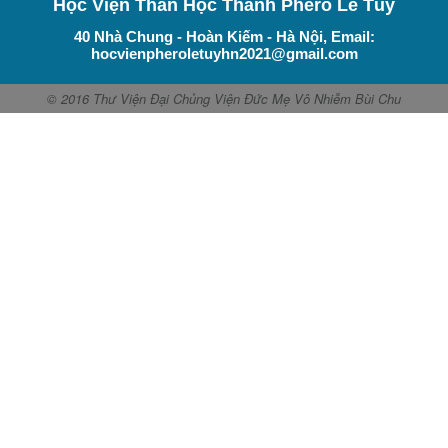
Học Viện Thần Học Thánh Phêrô Lê Tùy
40 Nhà Chung - Hoàn Kiếm - Hà Nội, Email:
hocvienpheroletuyhn2021@gmail.com
© 2016 Thư Viện Đại Chủng Viện Đức Mẹ Vô Nhiễm Bùi Chu