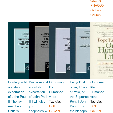
GIOAN
PHAOLO II,
Catholic
Church
Post-synodal
Post-synodal
Of human
Encyclical
On human
apostolic
apostolic
life =
letter, Fides
life :
exhortation
exhortation
Humanae
et ratio, of
Humanae
of John Paul
of John Paul
vitae
the Supreme
vitae
II The lay
II I will give
Tác giả:
Pontiff John
Tác giả:
members of
you
ĐGH.
Paul II : to
ĐGH.
Christ's
shepherds =
GIOAN
the bishops
GIOAN