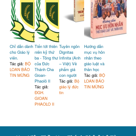
Chỉ dẫn dành
Tiến tới thiên
Tuyên ngôn
Hướng dẫn
cho Giáo lý
niên kỷ thứ
Dignitas
mục vụ hôn
viên.
ba - Tông thư
Infinita (Anh
nhân theo
Tác giả:
BỘ
của Đức
– Việt) Về
giáo luật và
LOAN BÁO
Thánh Cha
phẩm giá
thần học
TIN MỪNG
Gioan-
con người
Tác giả:
BỘ
Phaolô II
Tác giả:
Bộ
LOAN BÁO
Tác giả:
giáo lý đức
TIN MỪNG
ĐGH.
tin
GIOAN
PHAOLO II