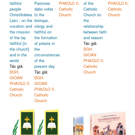
faithful
Pastores
PHAOLO II,
of the
PHAOLO II,
people
dabo vobis :
Catholic
Catholic
Catholic
Christifideles
to the
Church
Church on
Church
Laici : on the
bishops,
the
vocation and
clergy and
relationship
the mission
faithful on
between faith
of the lay
the formation
and reason
faithful [in
of priests in
Tác giả:
the church]
the
ĐGH.
and in the
circumstances
GIOAN
world
of the
PHAOLO II,
Tác giả:
present day
Catholic
ĐGH.
Tác giả:
Church
GIOAN
ĐGH.
PHAOLO II,
GIOAN
Catholic
PHAOLO II,
Church
Catholic
Church