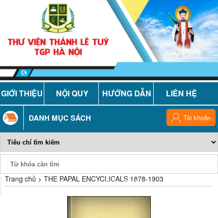
GIỚI THIỆU
NỘI QUY
HƯỚNG DẪN
LIÊN HỆ
DANH MỤC SÁCH
Tài khoản
Trang chủ
THE PAPAL ENCYCLICALS 1878-1903
Phiếu Sách