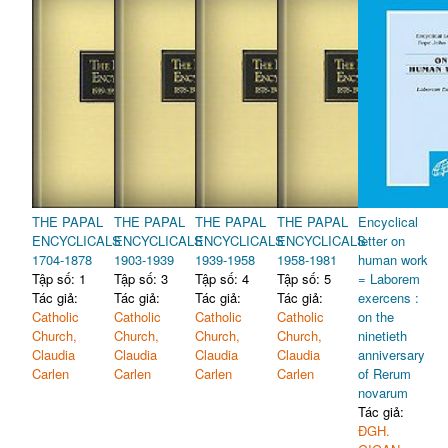
THE PAPAL
THE PAPAL
THE PAPAL
THE PAPAL
Encyclical
ENCYCLICALS
ENCYCLICALS
ENCYCLICALS
ENCYCLICALS
letter on
1704-1878
1903-1939
1939-1958
1958-1981
human work
Tập số: 1
Tập số: 3
Tập số: 4
Tập số: 5
= Laborem
Tác giả:
Tác giả:
Tác giả:
Tác giả:
exercens :
Catholic
Catholic
Catholic
Catholic
on the
Church,
Church,
Church,
Church,
ninetieth
Claudia
Claudia
Claudia
Claudia
anniversary
Carlen
Carlen
Carlen
Carlen
of Rerum
novarum
Tác giả:
ĐGH.